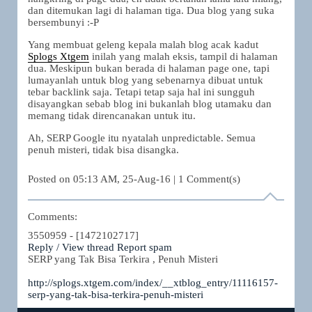
dan ditemukan lagi di halaman tiga. Dua blog yang suka
bersembunyi :-P
Yang membuat geleng kepala malah blog acak kadut
Splogs Xtgem
inilah yang malah eksis, tampil di halaman
dua. Meskipun bukan berada di halaman page one, tapi
lumayanlah untuk blog yang sebenarnya dibuat untuk
tebar backlink saja. Tetapi tetap saja hal ini sungguh
disayangkan sebab blog ini bukanlah blog utamaku dan
memang tidak direncanakan untuk itu.
Ah, SERP Google itu nyatalah unpredictable. Semua
penuh misteri, tidak bisa disangka.
Posted on
05:13 AM, 25-Aug-16
|
1
Comment(s)
Comments:
3550959 -
[1472102717]
Reply / View thread
Report spam
SERP yang Tak Bisa Terkira , Penuh Misteri
http://splogs.xtgem.com/index/__xtblog_entry/11116157-
serp-yang-tak-bisa-terkira-penuh-misteri