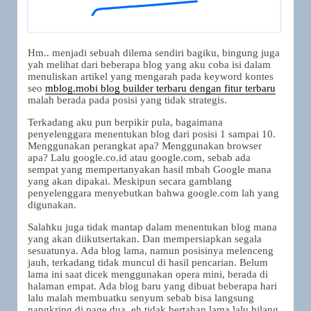
Hm.. menjadi sebuah dilema sendiri bagiku, bingung juga
yah melihat dari beberapa blog yang aku coba isi dalam
menuliskan artikel yang mengarah pada keyword kontes
seo
mblog.mobi blog builder terbaru dengan fitur terbaru
malah berada pada posisi yang tidak strategis.
Terkadang aku pun berpikir pula, bagaimana
penyelenggara menentukan blog dari posisi 1 sampai 10.
Menggunakan perangkat apa? Menggunakan browser
apa? Lalu google.co.id atau google.com, sebab ada
sempat yang mempertanyakan hasil mbah Google mana
yang akan dipakai. Meskipun secara gamblang
penyelenggara menyebutkan bahwa google.com lah yang
digunakan.
Salahku juga tidak mantap dalam menentukan blog mana
yang akan diikutsertakan. Dan mempersiapkan segala
sesuatunya. Ada blog lama, namun posisinya melenceng
jauh, terkadang tidak muncul di hasil pencarian. Belum
lama ini saat dicek menggunakan opera mini, berada di
halaman empat. Ada blog baru yang dibuat beberapa hari
lalu malah membuatku senyum sebab bisa langsung
nangkring di page dua, eh tidak bertahan lama lalu hilang,