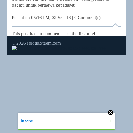
menyelesaikannya dan jadikanlah itu sebagai sarana
bagiku untuk bertaqwa kepadaMu.
Posted on
05:16 PM, 02-Sep-16
|
0
Comment(s)
This post has no comments - be the first one!
© 2026 splogs.xtgem.com
»
Insane