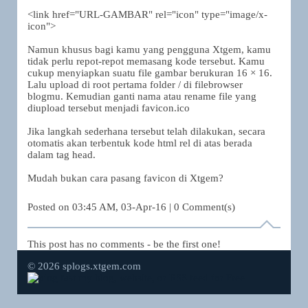
<link href="URL-GAMBAR" rel="icon" type="image/x-
icon">
Namun khusus bagi kamu yang pengguna Xtgem, kamu
tidak perlu repot-repot memasang kode tersebut. Kamu
cukup menyiapkan suatu file gambar berukuran 16 × 16.
Lalu upload di root pertama folder / di filebrowser
blogmu. Kemudian ganti nama atau rename file yang
diupload tersebut menjadi favicon.ico
Jika langkah sederhana tersebut telah dilakukan, secara
otomatis akan terbentuk kode html rel di atas berada
dalam tag head.
Mudah bukan cara pasang favicon di Xtgem?
Posted on
03:45 AM, 03-Apr-16
|
0
Comment(s)
This post has no comments - be the first one!
© 2026 splogs.xtgem.com