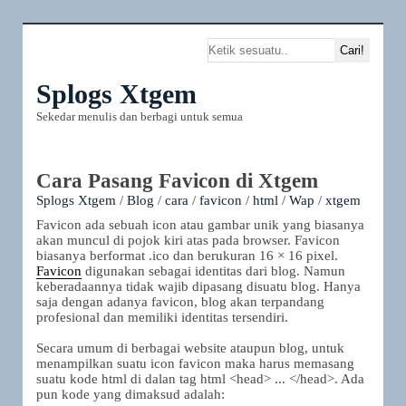
Splogs Xtgem
Sekedar menulis dan berbagi untuk semua
Cara Pasang Favicon di Xtgem
Splogs Xtgem
/
Blog
/
cara
/
favicon
/
html
/
Wap
/
xtgem
Favicon ada sebuah icon atau gambar unik yang biasanya
akan muncul di pojok kiri atas pada browser. Favicon
biasanya berformat .ico dan berukuran 16 × 16 pixel.
Favicon
digunakan sebagai identitas dari blog. Namun
keberadaannya tidak wajib dipasang disuatu blog. Hanya
saja dengan adanya favicon, blog akan terpandang
profesional dan memiliki identitas tersendiri.
Secara umum di berbagai website ataupun blog, untuk
menampilkan suatu icon favicon maka harus memasang
suatu kode html di dalan tag html <head> ... </head>. Ada
pun kode yang dimaksud adalah: